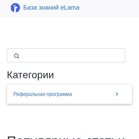
База знаний eLama
close
Категории
chevron_right
Реферальная программа